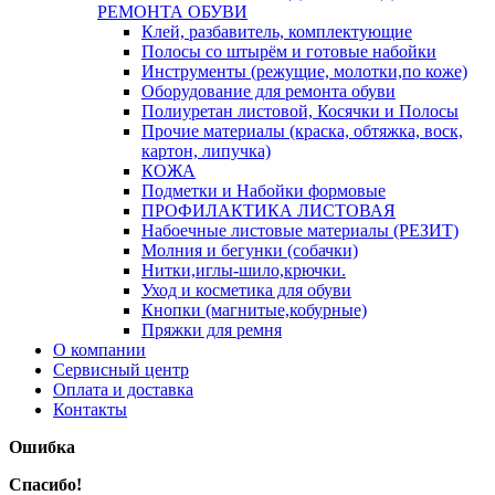
РЕМОНТА ОБУВИ
Клей, разбавитель, комплектующие
Полосы со штырём и готовые набойки
Инструменты (режущие, молотки,по коже)
Оборудование для ремонта обуви
Полиуретан листовой, Косячки и Полосы
Прочие материалы (краска, обтяжка, воск,
картон, липучка)
КОЖА
Подметки и Набойки формовые
ПРОФИЛАКТИКА ЛИСТОВАЯ
Набоечные листовые материалы (РЕЗИТ)
Молния и бегунки (собачки)
Нитки,иглы-шило,крючки.
Уход и косметика для обуви
Кнопки (магнитые,кобурные)
Пряжки для ремня
О компании
Сервисный центр
Оплата и доставка
Контакты
Ошибка
Спасибо!