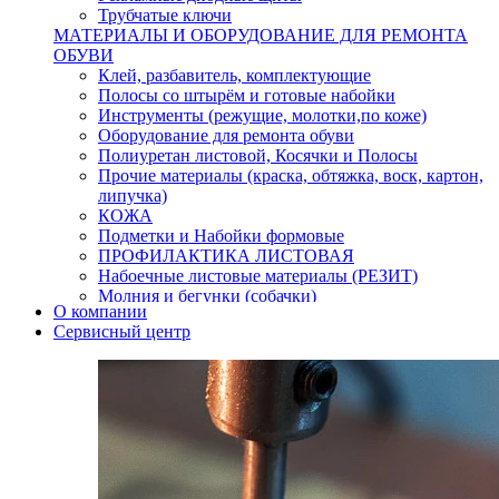
Трубчатые ключи
МАТЕРИАЛЫ И ОБОРУДОВАНИЕ ДЛЯ РЕМОНТА
ОБУВИ
Клей, разбавитель, комплектующие
Полосы со штырём и готовые набойки
Инструменты (режущие, молотки,по коже)
Оборудование для ремонта обуви
Полиуретан листовой, Косячки и Полосы
Прочие материалы (краска, обтяжка, воск, картон,
липучка)
КОЖА
Подметки и Набойки формовые
ПРОФИЛАКТИКА ЛИСТОВАЯ
Набоечные листовые материалы (РЕЗИТ)
Молния и бегунки (собачки)
О компании
Нитки,иглы-шило,крючки.
Сервисный центр
Уход и косметика для обуви
Кнопки (магнитые,кобурные)
Пряжки для ремня