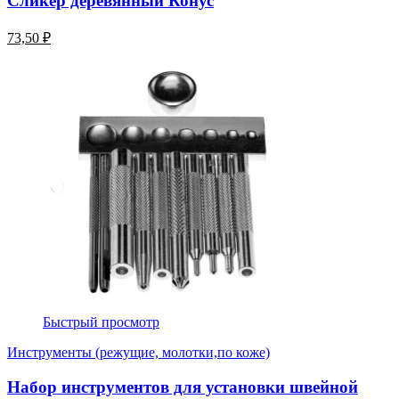
Сликер деревянный Конус
73,50 ₽
Быстрый просмотр
Инструменты (режущие, молотки,по коже)
Набор инструментов для установки швейной