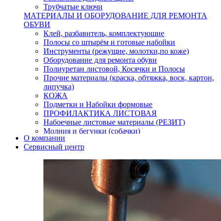
Трубчатые ключи
МАТЕРИАЛЫ И ОБОРУДОВАНИЕ ДЛЯ РЕМОНТА
ОБУВИ
Клей, разбавитель, комплектующие
Полосы со штырём и готовые набойки
Инструменты (режущие, молотки,по коже)
Оборудование для ремонта обуви
Полиуретан листовой, Косячки и Полосы
Прочие материалы (краска, обтяжка, воск, картон,
липучка)
КОЖА
Подметки и Набойки формовые
ПРОФИЛАКТИКА ЛИСТОВАЯ
Набоечные листовые материалы (РЕЗИТ)
Молния и бегунки (собачки)
О компании
Нитки,иглы-шило,крючки.
Сервисный центр
Уход и косметика для обуви
Кнопки (магнитые,кобурные)
Пряжки для ремня