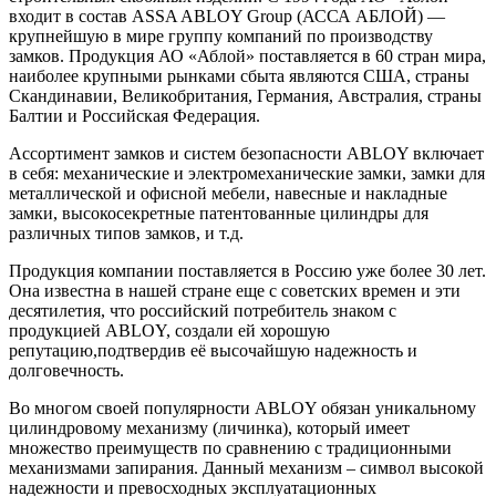
входит в состав ASSA ABLOY Group (АССА АБЛОЙ) —
крупнейшую в мире группу компаний по производству
замков. Продукция АО «Аблой» поставляется в 60 стран мира,
наиболее крупными рынками сбыта являются США, страны
Скандинавии, Великобритания, Германия, Австралия, страны
Балтии и Российская Федерация.
Ассортимент замков и систем безопасности ABLOY включает
в себя: механические и электромеханические замки, замки для
металлической и офисной мебели, навесные и накладные
замки, высокосекретные патентованные цилиндры для
различных типов замков, и т.д.
Продукция компании поставляется в Россию уже более 30 лет.
Она известна в нашей стране еще с советских времен и эти
десятилетия, что российский потребитель знаком с
продукцией ABLOY, создали ей хорошую
репутацию,подтвердив её высочайшую надежность и
долговечность.
Во многом своей популярности ABLOY обязан уникальному
цилиндровому механизму (личинка), который имеет
множество преимуществ по сравнению с традиционными
механизмами запирания. Данный механизм – символ высокой
надежности и превосходных эксплуатационных