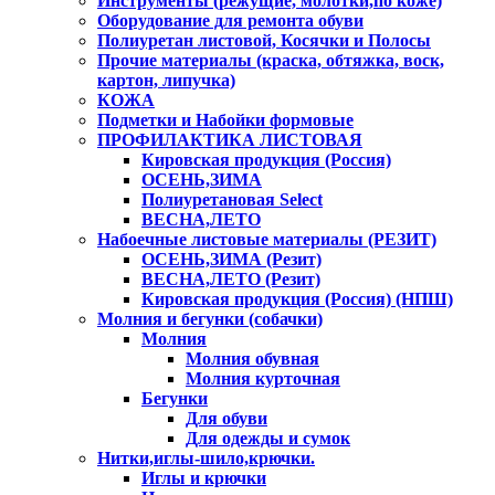
Инструменты (режущие, молотки,по коже)
Оборудование для ремонта обуви
Полиуретан листовой, Косячки и Полосы
Прочие материалы (краска, обтяжка, воск,
картон, липучка)
КОЖА
Подметки и Набойки формовые
ПРОФИЛАКТИКА ЛИСТОВАЯ
Кировская продукция (Россия)
ОСЕНЬ,ЗИМА
Полиуретановая Select
ВЕСНА,ЛЕТО
Набоечные листовые материалы (РЕЗИТ)
ОСЕНЬ,ЗИМА (Резит)
ВЕСНА,ЛЕТО (Резит)
Кировская продукция (Россия) (НПШ)
Молния и бегунки (собачки)
Молния
Молния обувная
Молния курточная
Бегунки
Для обуви
Для одежды и сумок
Нитки,иглы-шило,крючки.
Иглы и крючки