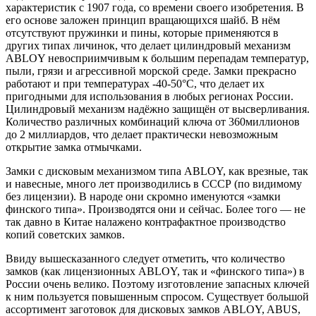
характеристик с 1907 года, со времени своего изобретения. В
его основе заложен принцип вращающихся шайб. В нём
отсутствуют пружинки и пины, которые применяются в
других типах личинок, что делает цилиндровый механизм
ABLOY невосприимчивым к большим перепадам температур,
пыли, грязи и агрессивной морской среде. Замки прекрасно
работают и при температурах -40-50°С, что делает их
пригодными для использования в любых регионах России.
Цилиндровый механизм надёжно защищён от высверливания.
Количество различных комбинаций ключа от 360миллионов
до 2 миллиардов, что делает практически невозможным
открытие замка отмычками.
Замки с дисковым механизмом типа ABLOY, как врезные, так
и навесные, много лет производились в СССР (по видимому
без лицензии). В народе они скромно именуются «замки
финского типа». Производятся они и сейчас. Более того — не
так давно в Китае налажено контрафактное производство
копий советских замков.
Ввиду вышесказанного следует отметить, что количество
замков (как лицензионных ABLOY, так и «финского типа») в
России очень велико. Поэтому изготовление запасных ключей
к ним пользуется повышенным спросом. Существует большой
ассортимент заготовок для дисковых замков ABLOY, ABUS,