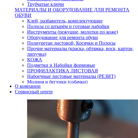
Трубчатые ключи
МАТЕРИАЛЫ И ОБОРУДОВАНИЕ ДЛЯ РЕМОНТА
ОБУВИ
Клей, разбавитель, комплектующие
Полосы со штырём и готовые набойки
Инструменты (режущие, молотки,по коже)
Оборудование для ремонта обуви
Полиуретан листовой, Косячки и Полосы
Прочие материалы (краска, обтяжка, воск, картон,
липучка)
КОЖА
Подметки и Набойки формовые
ПРОФИЛАКТИКА ЛИСТОВАЯ
Набоечные листовые материалы (РЕЗИТ)
Молния и бегунки (собачки)
О компании
Нитки,иглы-шило,крючки.
Сервисный центр
Уход и косметика для обуви
Кнопки (магнитые,кобурные)
Пряжки для ремня