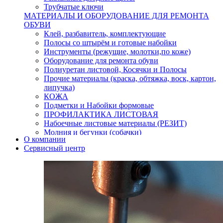
Трубчатые ключи
МАТЕРИАЛЫ И ОБОРУДОВАНИЕ ДЛЯ РЕМОНТА
ОБУВИ
Клей, разбавитель, комплектующие
Полосы со штырём и готовые набойки
Инструменты (режущие, молотки,по коже)
Оборудование для ремонта обуви
Полиуретан листовой, Косячки и Полосы
Прочие материалы (краска, обтяжка, воск, картон,
липучка)
КОЖА
Подметки и Набойки формовые
ПРОФИЛАКТИКА ЛИСТОВАЯ
Набоечные листовые материалы (РЕЗИТ)
Молния и бегунки (собачки)
О компании
Нитки,иглы-шило,крючки.
Сервисный центр
Уход и косметика для обуви
Кнопки (магнитые,кобурные)
Пряжки для ремня