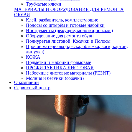
Трубчатые ключи
МАТЕРИАЛЫ И ОБОРУДОВАНИЕ ДЛЯ РЕМОНТА
ОБУВИ
Клей, разбавитель, комплектующие
Полосы со штырём и готовые набойки
Инструменты (режущие, молотки,по коже)
Оборудование для ремонта обуви
Полиуретан листовой, Косячки и Полосы
Прочие материалы (краска, обтяжка, воск, картон,
липучка)
КОЖА
Подметки и Набойки формовые
ПРОФИЛАКТИКА ЛИСТОВАЯ
Набоечные листовые материалы (РЕЗИТ)
Молния и бегунки (собачки)
О компании
Нитки,иглы-шило,крючки.
Сервисный центр
Уход и косметика для обуви
Кнопки (магнитые,кобурные)
Пряжки для ремня