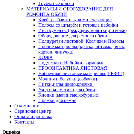
Трубчатые ключи
МАТЕРИАЛЫ И ОБОРУДОВАНИЕ ДЛЯ
РЕМОНТА ОБУВИ
Клей, разбавитель, комплектующие
Полосы со штырём и готовые набойки
Инструменты (режущие, молотки,по коже)
Оборудование для ремонта обуви
Полиуретан листовой, Косячки и Полосы
Прочие материалы (краска, обтяжка, воск,
картон, липучка)
КОЖА
Подметки и Набойки формовые
ПРОФИЛАКТИКА ЛИСТОВАЯ
Набоечные листовые материалы (РЕЗИТ)
Молния и бегунки (собачки)
Нитки,иглы-шило,крючки.
Уход и косметика для обуви
Кнопки (магнитые,кобурные)
Пряжки для ремня
О компании
Сервисный центр
Оплата и доставка
Контакты
Ошибка