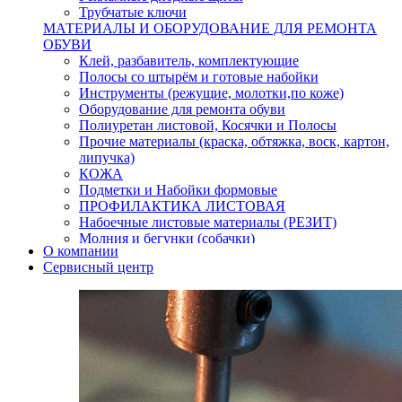
Трубчатые ключи
МАТЕРИАЛЫ И ОБОРУДОВАНИЕ ДЛЯ РЕМОНТА
ОБУВИ
Клей, разбавитель, комплектующие
Полосы со штырём и готовые набойки
Инструменты (режущие, молотки,по коже)
Оборудование для ремонта обуви
Полиуретан листовой, Косячки и Полосы
Прочие материалы (краска, обтяжка, воск, картон,
липучка)
КОЖА
Подметки и Набойки формовые
ПРОФИЛАКТИКА ЛИСТОВАЯ
Набоечные листовые материалы (РЕЗИТ)
Молния и бегунки (собачки)
О компании
Нитки,иглы-шило,крючки.
Сервисный центр
Уход и косметика для обуви
Кнопки (магнитые,кобурные)
Пряжки для ремня