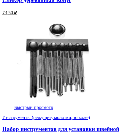
Сликер деревянный Конус
73,50 ₽
Быстрый просмотр
Инструменты (режущие, молотки,по коже)
Набор инструментов для установки швейной