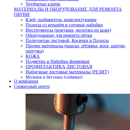
Трубчатые ключи
МАТЕРИАЛЫ И ОБОРУДОВАНИЕ ДЛЯ РЕМОНТА
ОБУВИ
Клей, разбавитель, комплектующие
Полосы со штырём и готовые набойки
Инструменты (режущие, молотки,по коже)
Оборудование для ремонта обуви
Полиуретан листовой, Косячки и Полосы
Прочие материалы (краска, обтяжка, воск, картон,
липучка)
КОЖА
Подметки и Набойки формовые
ПРОФИЛАКТИКА ЛИСТОВАЯ
Набоечные листовые материалы (РЕЗИТ)
Молния и бегунки (собачки)
О компании
Нитки,иглы-шило,крючки.
Сервисный центр
Уход и косметика для обуви
Кнопки (магнитые,кобурные)
Пряжки для ремня