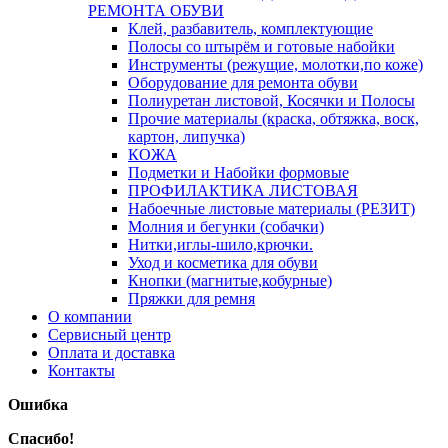
РЕМОНТА ОБУВИ
Клей, разбавитель, комплектующие
Полосы со штырём и готовые набойки
Инструменты (режущие, молотки,по коже)
Оборудование для ремонта обуви
Полиуретан листовой, Косячки и Полосы
Прочие материалы (краска, обтяжка, воск,
картон, липучка)
КОЖА
Подметки и Набойки формовые
ПРОФИЛАКТИКА ЛИСТОВАЯ
Набоечные листовые материалы (РЕЗИТ)
Молния и бегунки (собачки)
Нитки,иглы-шило,крючки.
Уход и косметика для обуви
Кнопки (магнитые,кобурные)
Пряжки для ремня
О компании
Сервисный центр
Оплата и доставка
Контакты
Ошибка
Спасибо!