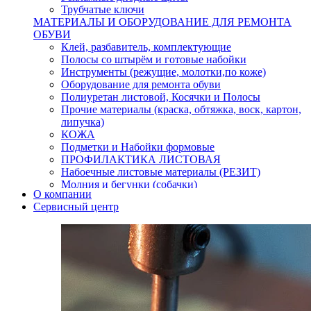
Трубчатые ключи
МАТЕРИАЛЫ И ОБОРУДОВАНИЕ ДЛЯ РЕМОНТА
ОБУВИ
Клей, разбавитель, комплектующие
Полосы со штырём и готовые набойки
Инструменты (режущие, молотки,по коже)
Оборудование для ремонта обуви
Полиуретан листовой, Косячки и Полосы
Прочие материалы (краска, обтяжка, воск, картон,
липучка)
КОЖА
Подметки и Набойки формовые
ПРОФИЛАКТИКА ЛИСТОВАЯ
Набоечные листовые материалы (РЕЗИТ)
Молния и бегунки (собачки)
О компании
Нитки,иглы-шило,крючки.
Сервисный центр
Уход и косметика для обуви
Кнопки (магнитые,кобурные)
Пряжки для ремня