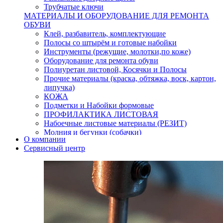
Трубчатые ключи
МАТЕРИАЛЫ И ОБОРУДОВАНИЕ ДЛЯ РЕМОНТА
ОБУВИ
Клей, разбавитель, комплектующие
Полосы со штырём и готовые набойки
Инструменты (режущие, молотки,по коже)
Оборудование для ремонта обуви
Полиуретан листовой, Косячки и Полосы
Прочие материалы (краска, обтяжка, воск, картон,
липучка)
КОЖА
Подметки и Набойки формовые
ПРОФИЛАКТИКА ЛИСТОВАЯ
Набоечные листовые материалы (РЕЗИТ)
Молния и бегунки (собачки)
О компании
Нитки,иглы-шило,крючки.
Сервисный центр
Уход и косметика для обуви
Кнопки (магнитые,кобурные)
Пряжки для ремня