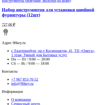
Инструменты (режущие, молотки,по коже)
Набор инструментов для установки швейной
фурнитуры (12шт)
727,00 ₽
Адрес
96key.ru
г.
Екатеринбург
,
пр-т Космонавтов, 41
, ТЦ «Омега»,
1 этаж, Умный дом Бытовых услуг
Пн — Пт / 9:00 — 20:00
Сб — Вс / 9:00 — 18:00
Контакты
+7 967 853-70-52
info@96key.ru
Информация
О компании
Сервисный центр