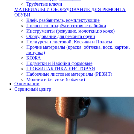
Трубчатые ключи
МАТЕРИАЛЫ И ОБОРУДОВАНИЕ ДЛЯ РЕМОНТА
ОБУВИ
Клей, разбавитель, комплектующие
Полосы со штырём и готовые набойки
Инструменты (режущие, молотки,по коже)
Оборудование для ремонта обуви
Полиуретан листовой, Косячки и Полосы
Прочие материалы (краска, обтяжка, воск, картон,
липучка)
КОЖА
Подметки и Набойки формовые
ПРОФИЛАКТИКА ЛИСТОВАЯ
Набоечные листовые материалы (РЕЗИТ)
Молния и бегунки (собачки)
О компании
Нитки,иглы-шило,крючки.
Сервисный центр
Уход и косметика для обуви
Кнопки (магнитые,кобурные)
Пряжки для ремня