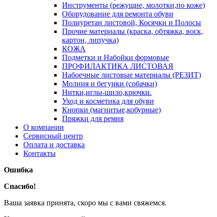
Инструменты (режущие, молотки,по коже)
Оборудование для ремонта обуви
Полиуретан листовой, Косячки и Полосы
Прочие материалы (краска, обтяжка, воск,
картон, липучка)
КОЖА
Подметки и Набойки формовые
ПРОФИЛАКТИКА ЛИСТОВАЯ
Набоечные листовые материалы (РЕЗИТ)
Молния и бегунки (собачки)
Нитки,иглы-шило,крючки.
Уход и косметика для обуви
Кнопки (магнитые,кобурные)
Пряжки для ремня
О компании
Сервисный центр
Оплата и доставка
Контакты
Ошибка
Спасибо!
Ваша заявка принята, скоро мы с вами свяжемся.