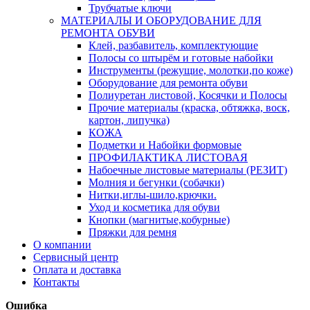
Трубчатые ключи
МАТЕРИАЛЫ И ОБОРУДОВАНИЕ ДЛЯ
РЕМОНТА ОБУВИ
Клей, разбавитель, комплектующие
Полосы со штырём и готовые набойки
Инструменты (режущие, молотки,по коже)
Оборудование для ремонта обуви
Полиуретан листовой, Косячки и Полосы
Прочие материалы (краска, обтяжка, воск,
картон, липучка)
КОЖА
Подметки и Набойки формовые
ПРОФИЛАКТИКА ЛИСТОВАЯ
Набоечные листовые материалы (РЕЗИТ)
Молния и бегунки (собачки)
Нитки,иглы-шило,крючки.
Уход и косметика для обуви
Кнопки (магнитые,кобурные)
Пряжки для ремня
О компании
Сервисный центр
Оплата и доставка
Контакты
Ошибка