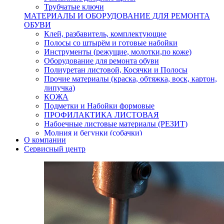
Трубчатые ключи
МАТЕРИАЛЫ И ОБОРУДОВАНИЕ ДЛЯ РЕМОНТА
ОБУВИ
Клей, разбавитель, комплектующие
Полосы со штырём и готовые набойки
Инструменты (режущие, молотки,по коже)
Оборудование для ремонта обуви
Полиуретан листовой, Косячки и Полосы
Прочие материалы (краска, обтяжка, воск, картон,
липучка)
КОЖА
Подметки и Набойки формовые
ПРОФИЛАКТИКА ЛИСТОВАЯ
Набоечные листовые материалы (РЕЗИТ)
Молния и бегунки (собачки)
О компании
Нитки,иглы-шило,крючки.
Сервисный центр
Уход и косметика для обуви
Кнопки (магнитые,кобурные)
Пряжки для ремня