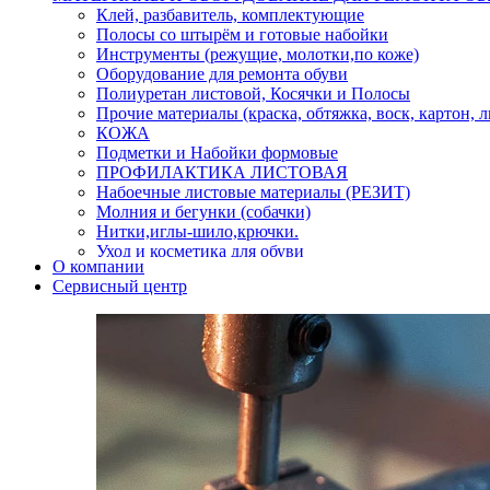
Клей, разбавитель, комплектующие
Полосы со штырём и готовые набойки
Инструменты (режущие, молотки,по коже)
Оборудование для ремонта обуви
Полиуретан листовой, Косячки и Полосы
Прочие материалы (краска, обтяжка, воск, картон, 
КОЖА
Подметки и Набойки формовые
ПРОФИЛАКТИКА ЛИСТОВАЯ
Набоечные листовые материалы (РЕЗИТ)
Молния и бегунки (собачки)
Нитки,иглы-шило,крючки.
Уход и косметика для обуви
О компании
Кнопки (магнитые,кобурные)
Сервисный центр
Пряжки для ремня