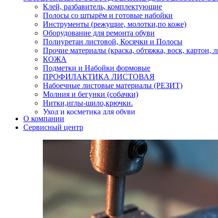
Клей, разбавитель, комплектующие
Полосы со штырём и готовые набойки
Инструменты (режущие, молотки,по коже)
Оборудование для ремонта обуви
Полиуретан листовой, Косячки и Полосы
Прочие материалы (краска, обтяжка, воск, картон, 
КОЖА
Подметки и Набойки формовые
ПРОФИЛАКТИКА ЛИСТОВАЯ
Набоечные листовые материалы (РЕЗИТ)
Молния и бегунки (собачки)
Нитки,иглы-шило,крючки.
Уход и косметика для обуви
О компании
Кнопки (магнитые,кобурные)
Сервисный центр
Пряжки для ремня