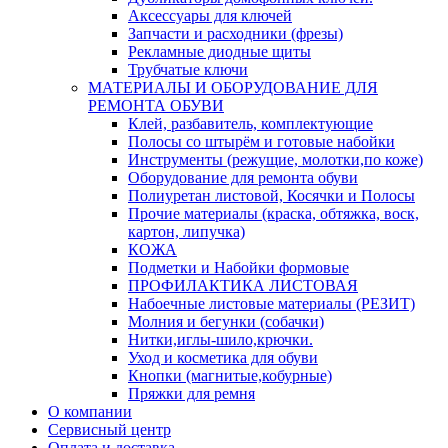
Аксессуары для ключей
Запчасти и расходники (фрезы)
Рекламные диодные щиты
Трубчатые ключи
МАТЕРИАЛЫ И ОБОРУДОВАНИЕ ДЛЯ
РЕМОНТА ОБУВИ
Клей, разбавитель, комплектующие
Полосы со штырём и готовые набойки
Инструменты (режущие, молотки,по коже)
Оборудование для ремонта обуви
Полиуретан листовой, Косячки и Полосы
Прочие материалы (краска, обтяжка, воск,
картон, липучка)
КОЖА
Подметки и Набойки формовые
ПРОФИЛАКТИКА ЛИСТОВАЯ
Набоечные листовые материалы (РЕЗИТ)
Молния и бегунки (собачки)
Нитки,иглы-шило,крючки.
Уход и косметика для обуви
Кнопки (магнитые,кобурные)
Пряжки для ремня
О компании
Сервисный центр
Оплата и доставка