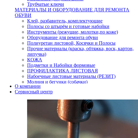
Трубчатые ключи
МАТЕРИАЛЫ И ОБОРУДОВАНИЕ ДЛЯ РЕМОНТА
ОБУВИ
Клей, разбавитель, комплектующие
Полосы со штырём и готовые набойки
Инструменты (режущие, молотки,по коже)
Оборудование для ремонта обуви
Полиуретан листовой, Косячки и Полосы
Прочие материалы (краска, обтяжка, воск, картон,
липучка)
КОЖА
Подметки и Набойки формовые
ПРОФИЛАКТИКА ЛИСТОВАЯ
Набоечные листовые материалы (РЕЗИТ)
Молния и бегунки (собачки)
О компании
Нитки,иглы-шило,крючки.
Сервисный центр
Уход и косметика для обуви
Кнопки (магнитые,кобурные)
Пряжки для ремня