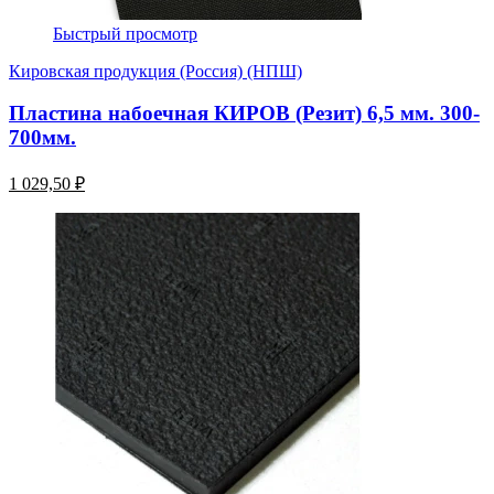
Быстрый просмотр
Кировская продукция (Россия) (НПШ)
Пластина набоечная КИРОВ (Резит) 6,5 мм. 300-
700мм.
1 029,50 ₽