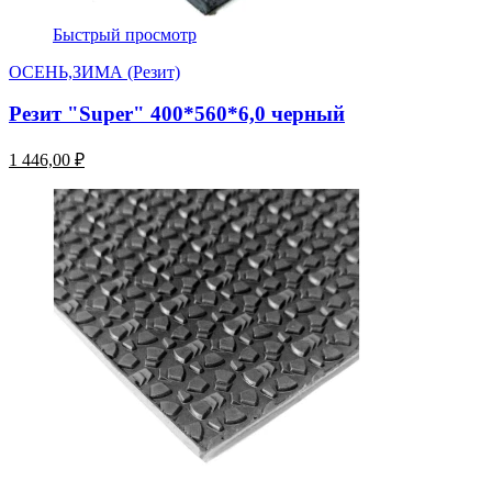
Быстрый просмотр
ОСЕНЬ,ЗИМА (Резит)
Резит "Super" 400*560*6,0 черный
1 446,00 ₽