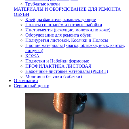
Трубчатые ключи
МАТЕРИАЛЫ И ОБОРУДОВАНИЕ ДЛЯ РЕМОНТА
ОБУВИ
Клей, разбавитель, комплектующие
Полосы со штырём и готовые набойки
Инструменты (режущие, молотки,по коже)
Оборудование для ремонта обуви
Полиуретан листовой, Косячки и Полосы
Прочие материалы (краска, обтяжка, воск, картон,
липучка)
КОЖА
Подметки и Набойки формовые
ПРОФИЛАКТИКА ЛИСТОВАЯ
Набоечные листовые материалы (РЕЗИТ)
Молния и бегунки (собачки)
О компании
Нитки,иглы-шило,крючки.
Сервисный центр
Уход и косметика для обуви
Кнопки (магнитые,кобурные)
Пряжки для ремня