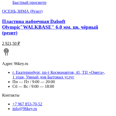
Быстрый просмотр
ОСЕНЬ,ЗИМА (Резит)
Пластина набоечная Dalsoft
Olympic"WALKBASE" 6,0 мм. цв. чёрный
(резит)
2 921,50 ₽
Адрес
96key.ru
г.
Екатеринбург
,
пр-т Космонавтов, 41
, ТЦ «Омега»,
1 этаж, Умный дом Бытовых услуг
Пн — Пт / 9:00 — 20:00
Сб — Вс / 9:00 — 18:00
Контакты
+7 967 853-70-52
info@96key.ru