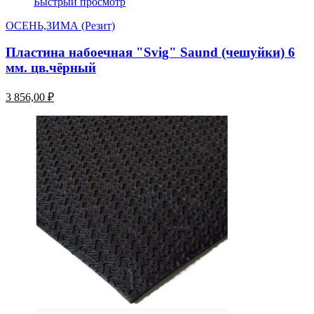
Быстрый просмотр
ОСЕНЬ,ЗИМА (Резит)
Пластина набоечная "Svig" Saund (чешуйки) 6
мм. цв.чёрный
3 856,00 ₽