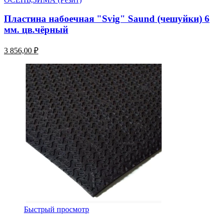
Пластина набоечная "Svig" Saund (чешуйки) 6
мм. цв.чёрный
3 856,00 ₽
Быстрый просмотр