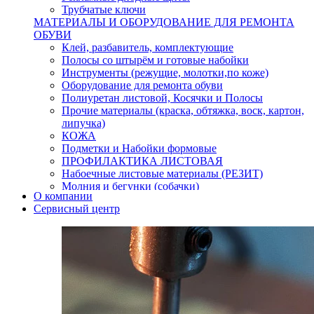
Трубчатые ключи
МАТЕРИАЛЫ И ОБОРУДОВАНИЕ ДЛЯ РЕМОНТА
ОБУВИ
Клей, разбавитель, комплектующие
Полосы со штырём и готовые набойки
Инструменты (режущие, молотки,по коже)
Оборудование для ремонта обуви
Полиуретан листовой, Косячки и Полосы
Прочие материалы (краска, обтяжка, воск, картон,
липучка)
КОЖА
Подметки и Набойки формовые
ПРОФИЛАКТИКА ЛИСТОВАЯ
Набоечные листовые материалы (РЕЗИТ)
Молния и бегунки (собачки)
О компании
Нитки,иглы-шило,крючки.
Сервисный центр
Уход и косметика для обуви
Кнопки (магнитые,кобурные)
Пряжки для ремня