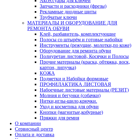
Аксессуары для ключей
Запчасти и расходники (фрезы)
Рекламные диодные щиты
Трубчатые ключи
МАТЕРИАЛЫ И ОБОРУДОВАНИЕ ДЛЯ
РЕМОНТА ОБУВИ
Клей, разбавитель, комплектующие
Полосы со штырём и готовые набойки
Инструменты (режущие, молотки,по коже)
Оборудование для ремонта обуви
Полиуретан листовой, Косячки и Полосы
Прочие материалы (краска, обтяжка, воск,
картон, липучка)
КОЖА
Подметки и Набойки формовые
ПРОФИЛАКТИКА ЛИСТОВАЯ
Набоечные листовые материалы (РЕЗИТ)
Молния и бегунки (собачки)
Нитки,иглы-шило,крючки.
Уход и косметика для обуви
Кнопки (магнитые,кобурные)
Пряжки для ремня
О компании
Сервисный центр
Оплата и доставка