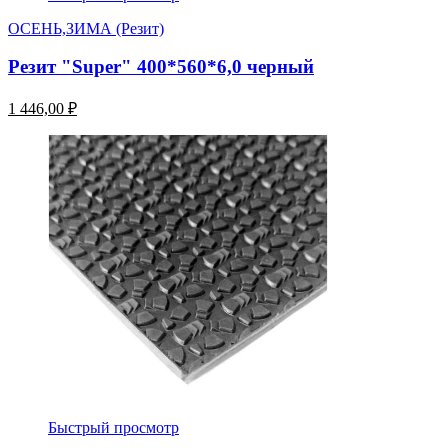
ОСЕНЬ,ЗИМА (Резит)
Резит "Super" 400*560*6,0 черный
1 446,00 ₽
Быстрый просмотр