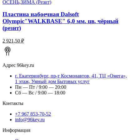
ОСЕНЬ,ЗИМА (Резит)
Пластина набоечная Dalsoft
Olympic"WALKBASE" 6,0 мм. цв. чёрный
(резит)
2 921,50 ₽
Адрес
96key.ru
г.
Екатеринбург
,
пр-т Космонавтов, 41
, ТЦ «Омега»,
1 этаж, Умный дом Бытовых услуг
Пн — Пт / 9:00 — 20:00
Сб — Вс / 9:00 — 18:00
Контакты
+7 967 853-70-52
info@96key.ru
Информация