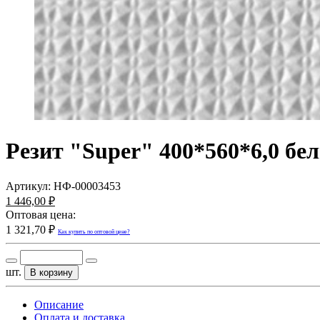
Резит "Super" 400*560*6,0 бе
Артикул:
НФ-00003453
1 446,00 ₽
Оптовая цена:
1 321,70 ₽
Как купить по оптовой цене?
шт.
В корзину
Описание
Оплата и доставка