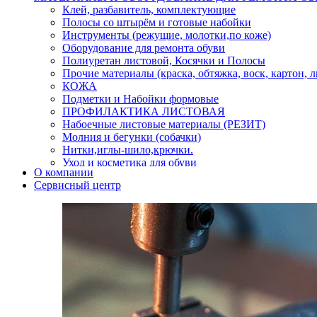
Клей, разбавитель, комплектующие
Полосы со штырём и готовые набойки
Инструменты (режущие, молотки,по коже)
Оборудование для ремонта обуви
Полиуретан листовой, Косячки и Полосы
Прочие материалы (краска, обтяжка, воск, картон, 
КОЖА
Подметки и Набойки формовые
ПРОФИЛАКТИКА ЛИСТОВАЯ
Набоечные листовые материалы (РЕЗИТ)
Молния и бегунки (собачки)
Нитки,иглы-шило,крючки.
Уход и косметика для обуви
О компании
Кнопки (магнитые,кобурные)
Сервисный центр
Пряжки для ремня