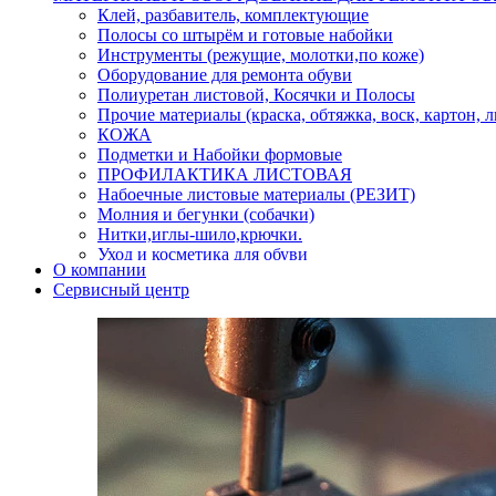
Клей, разбавитель, комплектующие
Полосы со штырём и готовые набойки
Инструменты (режущие, молотки,по коже)
Оборудование для ремонта обуви
Полиуретан листовой, Косячки и Полосы
Прочие материалы (краска, обтяжка, воск, картон, 
КОЖА
Подметки и Набойки формовые
ПРОФИЛАКТИКА ЛИСТОВАЯ
Набоечные листовые материалы (РЕЗИТ)
Молния и бегунки (собачки)
Нитки,иглы-шило,крючки.
Уход и косметика для обуви
О компании
Кнопки (магнитые,кобурные)
Сервисный центр
Пряжки для ремня