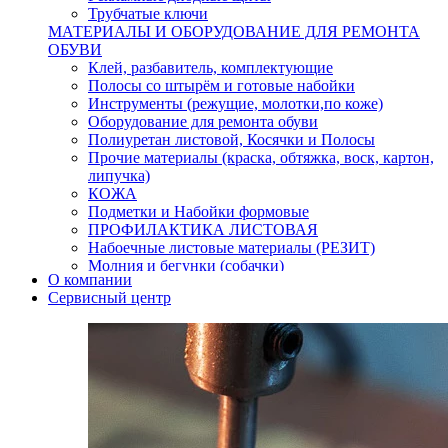
Трубчатые ключи
МАТЕРИАЛЫ И ОБОРУДОВАНИЕ ДЛЯ РЕМОНТА
ОБУВИ
Клей, разбавитель, комплектующие
Полосы со штырём и готовые набойки
Инструменты (режущие, молотки,по коже)
Оборудование для ремонта обуви
Полиуретан листовой, Косячки и Полосы
Прочие материалы (краска, обтяжка, воск, картон,
липучка)
КОЖА
Подметки и Набойки формовые
ПРОФИЛАКТИКА ЛИСТОВАЯ
Набоечные листовые материалы (РЕЗИТ)
Молния и бегунки (собачки)
О компании
Нитки,иглы-шило,крючки.
Сервисный центр
Уход и косметика для обуви
Кнопки (магнитые,кобурные)
Пряжки для ремня