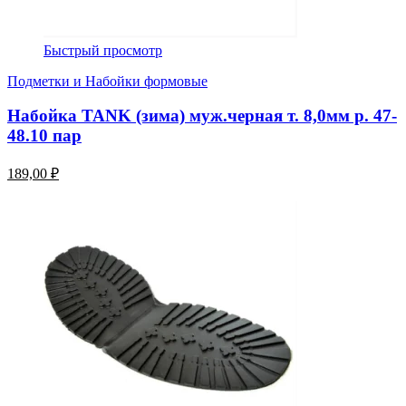
Быстрый просмотр
Подметки и Набойки формовые
Набойка TANK (зима) муж.черная т. 8,0мм р. 47-
48.10 пар
189,00 ₽