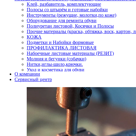
Клей, разбавитель, комплектующие
Полосы со штырём и готовые набойки
Инструменты (режущие, молотки,по коже)
Оборудование для ремонта обуви
Полиуретан листовой, Косячки и Полосы
Прочие материалы (краска, обтяжка, воск, картон, 
КОЖА
Подметки и Набойки формовые
ПРОФИЛАКТИКА ЛИСТОВАЯ
Набоечные листовые материалы (РЕЗИТ)
Молния и бегунки (собачки)
Нитки,иглы-шило,крючки.
Уход и косметика для обуви
О компании
Кнопки (магнитые,кобурные)
Сервисный центр
Пряжки для ремня