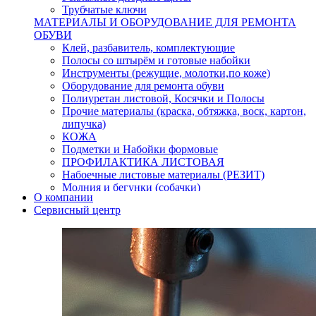
Трубчатые ключи
МАТЕРИАЛЫ И ОБОРУДОВАНИЕ ДЛЯ РЕМОНТА
ОБУВИ
Клей, разбавитель, комплектующие
Полосы со штырём и готовые набойки
Инструменты (режущие, молотки,по коже)
Оборудование для ремонта обуви
Полиуретан листовой, Косячки и Полосы
Прочие материалы (краска, обтяжка, воск, картон,
липучка)
КОЖА
Подметки и Набойки формовые
ПРОФИЛАКТИКА ЛИСТОВАЯ
Набоечные листовые материалы (РЕЗИТ)
Молния и бегунки (собачки)
О компании
Нитки,иглы-шило,крючки.
Сервисный центр
Уход и косметика для обуви
Кнопки (магнитые,кобурные)
Пряжки для ремня