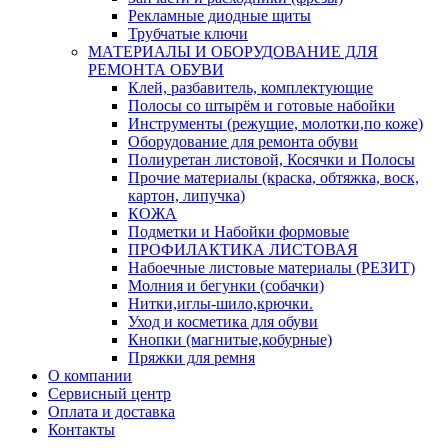
Рекламные диодные щиты
Трубчатые ключи
МАТЕРИАЛЫ И ОБОРУДОВАНИЕ ДЛЯ
РЕМОНТА ОБУВИ
Клей, разбавитель, комплектующие
Полосы со штырём и готовые набойки
Инструменты (режущие, молотки,по коже)
Оборудование для ремонта обуви
Полиуретан листовой, Косячки и Полосы
Прочие материалы (краска, обтяжка, воск,
картон, липучка)
КОЖА
Подметки и Набойки формовые
ПРОФИЛАКТИКА ЛИСТОВАЯ
Набоечные листовые материалы (РЕЗИТ)
Молния и бегунки (собачки)
Нитки,иглы-шило,крючки.
Уход и косметика для обуви
Кнопки (магнитые,кобурные)
Пряжки для ремня
О компании
Сервисный центр
Оплата и доставка
Контакты