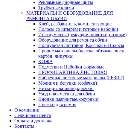
Рекламные диодные щиты
Трубчатые ключи
МАТЕРИАЛЫ И ОБОРУДОВАНИЕ ДЛЯ
РЕМОНТА ОБУВИ
Клей, разбавитель, комплектующие
Полосы со штырём и готовые набойки
Инструменты (режущие, молотки,по коже)
Оборудование для ремонта обуви
Полиуретан листовой, Косячки и Полосы
Прочие материалы (краска, обтяжка, воск,
картон, липучка)
КОЖА
Подметки и Набойки формовые
ПРОФИЛАКТИКА ЛИСТОВАЯ
Набоечные листовые материалы (РЕЗИТ)
Молния и бегунки (собачки)
Нитки,иглы-шило,крючки.
Уход и косметика для обуви
Кнопки (магнитые,кобурные)
Пряжки для ремня
О компании
Сервисный центр
Оплата и доставка
Контакты