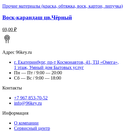
Прочие материалы (краска, обтяжка, воск, картон, липучка)
Воск-карандаш цв.Чёрный
69,00 ₽
Адрес
96key.ru
г.
Екатеринбург
,
пр-т Космонавтов, 41
, ТЦ «Омега»,
1 этаж, Умный дом Бытовых услуг
Пн — Пт / 9:00 — 20:00
Сб — Вс / 9:00 — 18:00
Контакты
+7 967 853-70-52
info@96key.ru
Информация
О компании
Сервисный центр