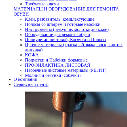
Трубчатые ключи
МАТЕРИАЛЫ И ОБОРУДОВАНИЕ ДЛЯ РЕМОНТА
ОБУВИ
Клей, разбавитель, комплектующие
Полосы со штырём и готовые набойки
Инструменты (режущие, молотки,по коже)
Оборудование для ремонта обуви
Полиуретан листовой, Косячки и Полосы
Прочие материалы (краска, обтяжка, воск, картон,
липучка)
КОЖА
Подметки и Набойки формовые
ПРОФИЛАКТИКА ЛИСТОВАЯ
Набоечные листовые материалы (РЕЗИТ)
Молния и бегунки (собачки)
О компании
Нитки,иглы-шило,крючки.
Сервисный центр
Уход и косметика для обуви
Кнопки (магнитые,кобурные)
Пряжки для ремня