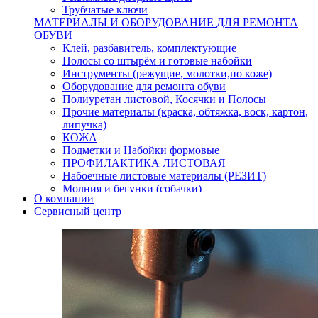
Трубчатые ключи
МАТЕРИАЛЫ И ОБОРУДОВАНИЕ ДЛЯ РЕМОНТА
ОБУВИ
Клей, разбавитель, комплектующие
Полосы со штырём и готовые набойки
Инструменты (режущие, молотки,по коже)
Оборудование для ремонта обуви
Полиуретан листовой, Косячки и Полосы
Прочие материалы (краска, обтяжка, воск, картон,
липучка)
КОЖА
Подметки и Набойки формовые
ПРОФИЛАКТИКА ЛИСТОВАЯ
Набоечные листовые материалы (РЕЗИТ)
Молния и бегунки (собачки)
О компании
Нитки,иглы-шило,крючки.
Сервисный центр
Уход и косметика для обуви
Кнопки (магнитые,кобурные)
Пряжки для ремня