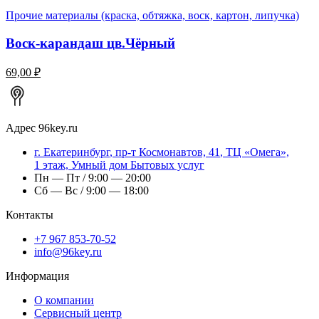
Прочие материалы (краска, обтяжка, воск, картон, липучка)
Воск-карандаш цв.Чёрный
69,00 ₽
Адрес
96key.ru
г.
Екатеринбург
,
пр-т Космонавтов, 41
, ТЦ «Омега»,
1 этаж, Умный дом Бытовых услуг
Пн — Пт / 9:00 — 20:00
Сб — Вс / 9:00 — 18:00
Контакты
+7 967 853-70-52
info@96key.ru
Информация
О компании
Сервисный центр