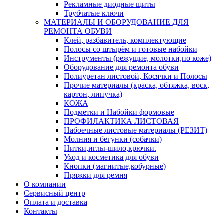
Рекламные диодные щиты
Трубчатые ключи
МАТЕРИАЛЫ И ОБОРУДОВАНИЕ ДЛЯ
РЕМОНТА ОБУВИ
Клей, разбавитель, комплектующие
Полосы со штырём и готовые набойки
Инструменты (режущие, молотки,по коже)
Оборудование для ремонта обуви
Полиуретан листовой, Косячки и Полосы
Прочие материалы (краска, обтяжка, воск,
картон, липучка)
КОЖА
Подметки и Набойки формовые
ПРОФИЛАКТИКА ЛИСТОВАЯ
Набоечные листовые материалы (РЕЗИТ)
Молния и бегунки (собачки)
Нитки,иглы-шило,крючки.
Уход и косметика для обуви
Кнопки (магнитые,кобурные)
Пряжки для ремня
О компании
Сервисный центр
Оплата и доставка
Контакты