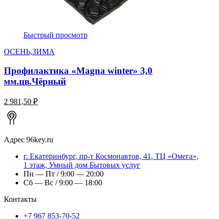
Быстрый просмотр
ОСЕНЬ,ЗИМА
Профилактика «Magna winter» 3,0
мм.цв.Чёрный
2 981,50 ₽
Адрес
96key.ru
г.
Екатеринбург
,
пр-т Космонавтов, 41
, ТЦ «Омега»,
1 этаж, Умный дом Бытовых услуг
Пн — Пт / 9:00 — 20:00
Сб — Вс / 9:00 — 18:00
Контакты
+7 967 853-70-52