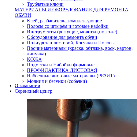
Трубчатые ключи
МАТЕРИАЛЫ И ОБОРУДОВАНИЕ ДЛЯ РЕМОНТА
ОБУВИ
Клей, разбавитель, комплектующие
Полосы со штырём и готовые набойки
Инструменты (режущие, молотки,по коже)
Оборудование для ремонта обуви
Полиуретан листовой, Косячки и Полосы
Прочие материалы (краска, обтяжка, воск, картон,
липучка)
КОЖА
Подметки и Набойки формовые
ПРОФИЛАКТИКА ЛИСТОВАЯ
Набоечные листовые материалы (РЕЗИТ)
Молния и бегунки (собачки)
О компании
Нитки,иглы-шило,крючки.
Сервисный центр
Уход и косметика для обуви
Кнопки (магнитые,кобурные)
Пряжки для ремня