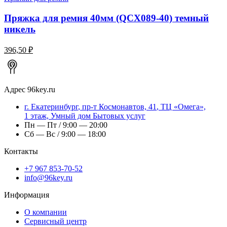
Пряжка для ремня 40мм (QCX089-40) темный
никель
396,50 ₽
Адрес
96key.ru
г.
Екатеринбург
,
пр-т Космонавтов, 41
, ТЦ «Омега»,
1 этаж, Умный дом Бытовых услуг
Пн — Пт / 9:00 — 20:00
Сб — Вс / 9:00 — 18:00
Контакты
+7 967 853-70-52
info@96key.ru
Информация
О компании
Сервисный центр