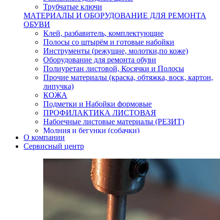
Трубчатые ключи
МАТЕРИАЛЫ И ОБОРУДОВАНИЕ ДЛЯ РЕМОНТА
ОБУВИ
Клей, разбавитель, комплектующие
Полосы со штырём и готовые набойки
Инструменты (режущие, молотки,по коже)
Оборудование для ремонта обуви
Полиуретан листовой, Косячки и Полосы
Прочие материалы (краска, обтяжка, воск, картон,
липучка)
КОЖА
Подметки и Набойки формовые
ПРОФИЛАКТИКА ЛИСТОВАЯ
Набоечные листовые материалы (РЕЗИТ)
Молния и бегунки (собачки)
О компании
Нитки,иглы-шило,крючки.
Сервисный центр
Уход и косметика для обуви
Кнопки (магнитые,кобурные)
Пряжки для ремня