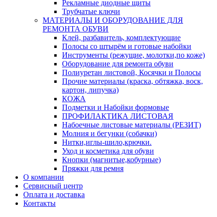
Рекламные диодные щиты
Трубчатые ключи
МАТЕРИАЛЫ И ОБОРУДОВАНИЕ ДЛЯ
РЕМОНТА ОБУВИ
Клей, разбавитель, комплектующие
Полосы со штырём и готовые набойки
Инструменты (режущие, молотки,по коже)
Оборудование для ремонта обуви
Полиуретан листовой, Косячки и Полосы
Прочие материалы (краска, обтяжка, воск,
картон, липучка)
КОЖА
Подметки и Набойки формовые
ПРОФИЛАКТИКА ЛИСТОВАЯ
Набоечные листовые материалы (РЕЗИТ)
Молния и бегунки (собачки)
Нитки,иглы-шило,крючки.
Уход и косметика для обуви
Кнопки (магнитые,кобурные)
Пряжки для ремня
О компании
Сервисный центр
Оплата и доставка
Контакты