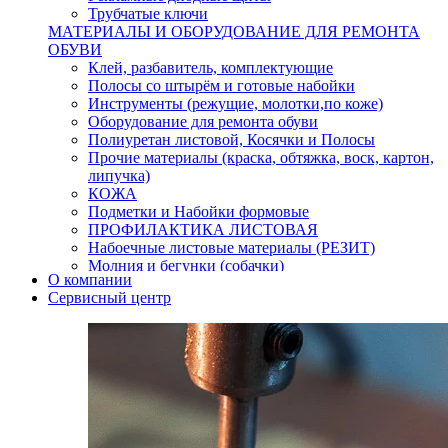
Трубчатые ключи
МАТЕРИАЛЫ И ОБОРУДОВАНИЕ ДЛЯ РЕМОНТА
ОБУВИ
Клей, разбавитель, комплектующие
Полосы со штырём и готовые набойки
Инструменты (режущие, молотки,по коже)
Оборудование для ремонта обуви
Полиуретан листовой, Косячки и Полосы
Прочие материалы (краска, обтяжка, воск, картон,
липучка)
КОЖА
Подметки и Набойки формовые
ПРОФИЛАКТИКА ЛИСТОВАЯ
Набоечные листовые материалы (РЕЗИТ)
Молния и бегунки (собачки)
О компании
Нитки,иглы-шило,крючки.
Сервисный центр
Уход и косметика для обуви
Кнопки (магнитые,кобурные)
Пряжки для ремня