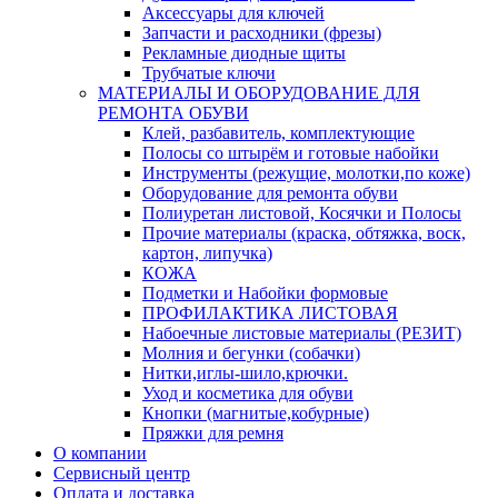
Аксессуары для ключей
Запчасти и расходники (фрезы)
Рекламные диодные щиты
Трубчатые ключи
МАТЕРИАЛЫ И ОБОРУДОВАНИЕ ДЛЯ
РЕМОНТА ОБУВИ
Клей, разбавитель, комплектующие
Полосы со штырём и готовые набойки
Инструменты (режущие, молотки,по коже)
Оборудование для ремонта обуви
Полиуретан листовой, Косячки и Полосы
Прочие материалы (краска, обтяжка, воск,
картон, липучка)
КОЖА
Подметки и Набойки формовые
ПРОФИЛАКТИКА ЛИСТОВАЯ
Набоечные листовые материалы (РЕЗИТ)
Молния и бегунки (собачки)
Нитки,иглы-шило,крючки.
Уход и косметика для обуви
Кнопки (магнитые,кобурные)
Пряжки для ремня
О компании
Сервисный центр
Оплата и доставка