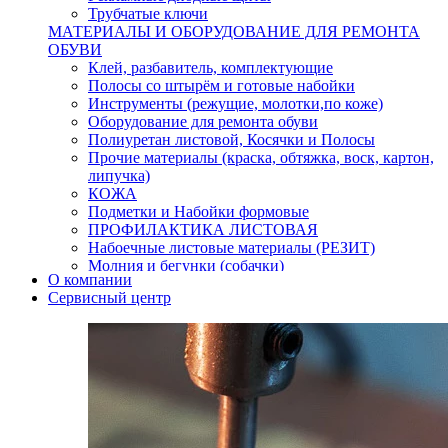
Трубчатые ключи
МАТЕРИАЛЫ И ОБОРУДОВАНИЕ ДЛЯ РЕМОНТА
ОБУВИ
Клей, разбавитель, комплектующие
Полосы со штырём и готовые набойки
Инструменты (режущие, молотки,по коже)
Оборудование для ремонта обуви
Полиуретан листовой, Косячки и Полосы
Прочие материалы (краска, обтяжка, воск, картон,
липучка)
КОЖА
Подметки и Набойки формовые
ПРОФИЛАКТИКА ЛИСТОВАЯ
Набоечные листовые материалы (РЕЗИТ)
Молния и бегунки (собачки)
О компании
Нитки,иглы-шило,крючки.
Сервисный центр
Уход и косметика для обуви
Кнопки (магнитые,кобурные)
Пряжки для ремня