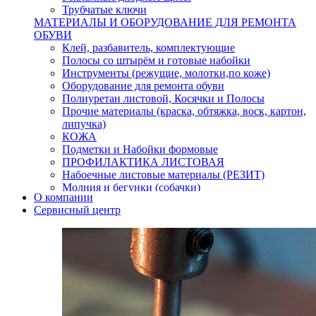
Трубчатые ключи
МАТЕРИАЛЫ И ОБОРУДОВАНИЕ ДЛЯ РЕМОНТА
ОБУВИ
Клей, разбавитель, комплектующие
Полосы со штырём и готовые набойки
Инструменты (режущие, молотки,по коже)
Оборудование для ремонта обуви
Полиуретан листовой, Косячки и Полосы
Прочие материалы (краска, обтяжка, воск, картон,
липучка)
КОЖА
Подметки и Набойки формовые
ПРОФИЛАКТИКА ЛИСТОВАЯ
Набоечные листовые материалы (РЕЗИТ)
Молния и бегунки (собачки)
О компании
Нитки,иглы-шило,крючки.
Сервисный центр
Уход и косметика для обуви
Кнопки (магнитые,кобурные)
Пряжки для ремня