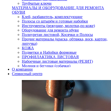
Трубчатые ключи
МАТЕРИАЛЫ И ОБОРУДОВАНИЕ ДЛЯ РЕМОНТА
ОБУВИ
Клей, разбавитель, комплектующие
Полосы со штырём и готовые набойки
Инструменты (режущие, молотки,по коже)
Оборудование для ремонта обуви
Полиуретан листовой, Косячки и Полосы
Прочие материалы (краска, обтяжка, воск, картон,
липучка)
КОЖА
Подметки и Набойки формовые
ПРОФИЛАКТИКА ЛИСТОВАЯ
Набоечные листовые материалы (РЕЗИТ)
Молния и бегунки (собачки)
О компании
Нитки,иглы-шило,крючки.
Сервисный центр
Уход и косметика для обуви
Кнопки (магнитые,кобурные)
Пряжки для ремня