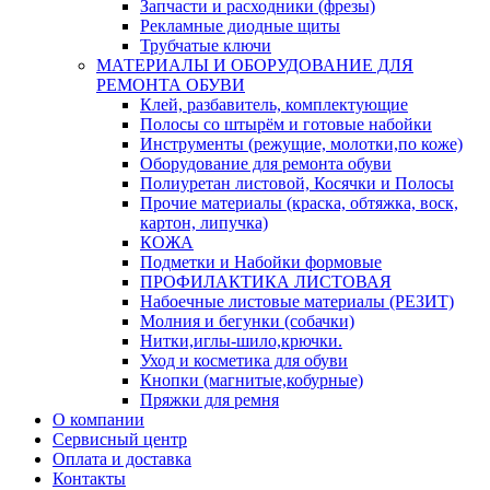
Запчасти и расходники (фрезы)
Рекламные диодные щиты
Трубчатые ключи
МАТЕРИАЛЫ И ОБОРУДОВАНИЕ ДЛЯ
РЕМОНТА ОБУВИ
Клей, разбавитель, комплектующие
Полосы со штырём и готовые набойки
Инструменты (режущие, молотки,по коже)
Оборудование для ремонта обуви
Полиуретан листовой, Косячки и Полосы
Прочие материалы (краска, обтяжка, воск,
картон, липучка)
КОЖА
Подметки и Набойки формовые
ПРОФИЛАКТИКА ЛИСТОВАЯ
Набоечные листовые материалы (РЕЗИТ)
Молния и бегунки (собачки)
Нитки,иглы-шило,крючки.
Уход и косметика для обуви
Кнопки (магнитые,кобурные)
Пряжки для ремня
О компании
Сервисный центр
Оплата и доставка
Контакты