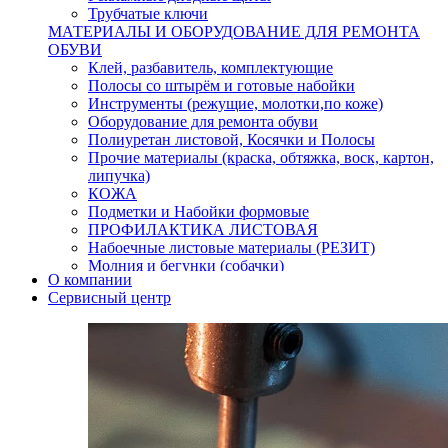
Трубчатые ключи
МАТЕРИАЛЫ И ОБОРУДОВАНИЕ ДЛЯ РЕМОНТА
ОБУВИ
Клей, разбавитель, комплектующие
Полосы со штырём и готовые набойки
Инструменты (режущие, молотки,по коже)
Оборудование для ремонта обуви
Полиуретан листовой, Косячки и Полосы
Прочие материалы (краска, обтяжка, воск, картон,
липучка)
КОЖА
Подметки и Набойки формовые
ПРОФИЛАКТИКА ЛИСТОВАЯ
Набоечные листовые материалы (РЕЗИТ)
Молния и бегунки (собачки)
О компании
Нитки,иглы-шило,крючки.
Сервисный центр
Уход и косметика для обуви
Кнопки (магнитые,кобурные)
Пряжки для ремня