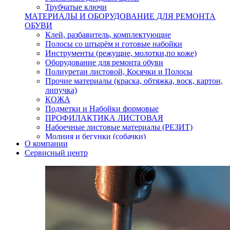
Трубчатые ключи
МАТЕРИАЛЫ И ОБОРУДОВАНИЕ ДЛЯ РЕМОНТА
ОБУВИ
Клей, разбавитель, комплектующие
Полосы со штырём и готовые набойки
Инструменты (режущие, молотки,по коже)
Оборудование для ремонта обуви
Полиуретан листовой, Косячки и Полосы
Прочие материалы (краска, обтяжка, воск, картон,
липучка)
КОЖА
Подметки и Набойки формовые
ПРОФИЛАКТИКА ЛИСТОВАЯ
Набоечные листовые материалы (РЕЗИТ)
Молния и бегунки (собачки)
О компании
Нитки,иглы-шило,крючки.
Сервисный центр
Уход и косметика для обуви
Кнопки (магнитые,кобурные)
Пряжки для ремня