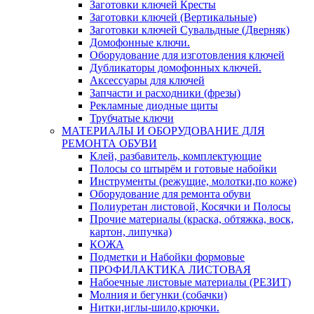
Заготовки ключей Кресты
Заготовки ключей (Вертикальные)
Заготовки ключей Сувальдные (Дверняк)
Домофонные ключи.
Оборудование для изготовления ключей
Дубликаторы домофонных ключей.
Аксессуары для ключей
Запчасти и расходники (фрезы)
Рекламные диодные щиты
Трубчатые ключи
МАТЕРИАЛЫ И ОБОРУДОВАНИЕ ДЛЯ
РЕМОНТА ОБУВИ
Клей, разбавитель, комплектующие
Полосы со штырём и готовые набойки
Инструменты (режущие, молотки,по коже)
Оборудование для ремонта обуви
Полиуретан листовой, Косячки и Полосы
Прочие материалы (краска, обтяжка, воск,
картон, липучка)
КОЖА
Подметки и Набойки формовые
ПРОФИЛАКТИКА ЛИСТОВАЯ
Набоечные листовые материалы (РЕЗИТ)
Молния и бегунки (собачки)
Нитки,иглы-шило,крючки.