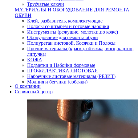
Трубчатые ключи
МАТЕРИАЛЫ И ОБОРУДОВАНИЕ ДЛЯ РЕМОНТА
ОБУВИ
Клей, разбавитель, комплектующие
Полосы со штырём и готовые набойки
Инструменты (режущие, молотки,по коже)
Оборудование для ремонта обуви
Полиуретан листовой, Косячки и Полосы
Прочие материалы (краска, обтяжка, воск, картон,
липучка)
КОЖА
Подметки и Набойки формовые
ПРОФИЛАКТИКА ЛИСТОВАЯ
Набоечные листовые материалы (РЕЗИТ)
Молния и бегунки (собачки)
О компании
Нитки,иглы-шило,крючки.
Сервисный центр
Уход и косметика для обуви
Кнопки (магнитые,кобурные)
Пряжки для ремня