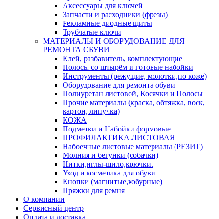
Аксессуары для ключей
Запчасти и расходники (фрезы)
Рекламные диодные щиты
Трубчатые ключи
МАТЕРИАЛЫ И ОБОРУДОВАНИЕ ДЛЯ
РЕМОНТА ОБУВИ
Клей, разбавитель, комплектующие
Полосы со штырём и готовые набойки
Инструменты (режущие, молотки,по коже)
Оборудование для ремонта обуви
Полиуретан листовой, Косячки и Полосы
Прочие материалы (краска, обтяжка, воск,
картон, липучка)
КОЖА
Подметки и Набойки формовые
ПРОФИЛАКТИКА ЛИСТОВАЯ
Набоечные листовые материалы (РЕЗИТ)
Молния и бегунки (собачки)
Нитки,иглы-шило,крючки.
Уход и косметика для обуви
Кнопки (магнитые,кобурные)
Пряжки для ремня
О компании
Сервисный центр
Оплата и доставка