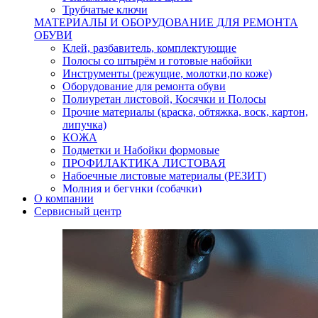
Трубчатые ключи
МАТЕРИАЛЫ И ОБОРУДОВАНИЕ ДЛЯ РЕМОНТА
ОБУВИ
Клей, разбавитель, комплектующие
Полосы со штырём и готовые набойки
Инструменты (режущие, молотки,по коже)
Оборудование для ремонта обуви
Полиуретан листовой, Косячки и Полосы
Прочие материалы (краска, обтяжка, воск, картон,
липучка)
КОЖА
Подметки и Набойки формовые
ПРОФИЛАКТИКА ЛИСТОВАЯ
Набоечные листовые материалы (РЕЗИТ)
Молния и бегунки (собачки)
О компании
Нитки,иглы-шило,крючки.
Сервисный центр
Уход и косметика для обуви
Кнопки (магнитые,кобурные)
Пряжки для ремня