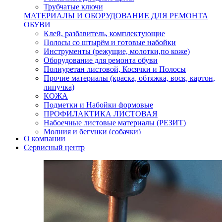
Трубчатые ключи
МАТЕРИАЛЫ И ОБОРУДОВАНИЕ ДЛЯ РЕМОНТА
ОБУВИ
Клей, разбавитель, комплектующие
Полосы со штырём и готовые набойки
Инструменты (режущие, молотки,по коже)
Оборудование для ремонта обуви
Полиуретан листовой, Косячки и Полосы
Прочие материалы (краска, обтяжка, воск, картон,
липучка)
КОЖА
Подметки и Набойки формовые
ПРОФИЛАКТИКА ЛИСТОВАЯ
Набоечные листовые материалы (РЕЗИТ)
Молния и бегунки (собачки)
О компании
Нитки,иглы-шило,крючки.
Сервисный центр
Уход и косметика для обуви
Кнопки (магнитые,кобурные)
Пряжки для ремня