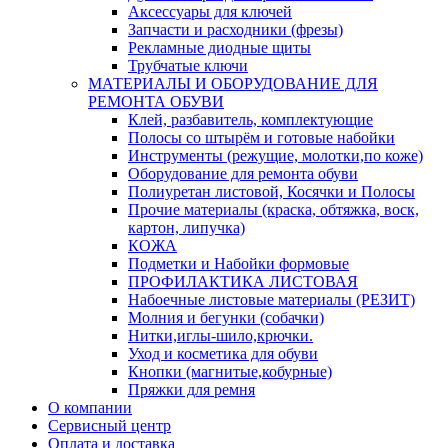
Аксессуары для ключей
Запчасти и расходники (фрезы)
Рекламные диодные щиты
Трубчатые ключи
МАТЕРИАЛЫ И ОБОРУДОВАНИЕ ДЛЯ
РЕМОНТА ОБУВИ
Клей, разбавитель, комплектующие
Полосы со штырём и готовые набойки
Инструменты (режущие, молотки,по коже)
Оборудование для ремонта обуви
Полиуретан листовой, Косячки и Полосы
Прочие материалы (краска, обтяжка, воск,
картон, липучка)
КОЖА
Подметки и Набойки формовые
ПРОФИЛАКТИКА ЛИСТОВАЯ
Набоечные листовые материалы (РЕЗИТ)
Молния и бегунки (собачки)
Нитки,иглы-шило,крючки.
Уход и косметика для обуви
Кнопки (магнитые,кобурные)
Пряжки для ремня
О компании
Сервисный центр
Оплата и доставка