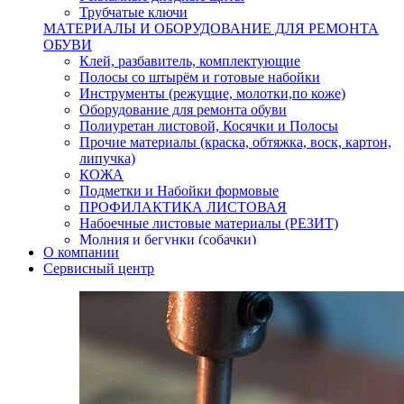
Трубчатые ключи
МАТЕРИАЛЫ И ОБОРУДОВАНИЕ ДЛЯ РЕМОНТА
ОБУВИ
Клей, разбавитель, комплектующие
Полосы со штырём и готовые набойки
Инструменты (режущие, молотки,по коже)
Оборудование для ремонта обуви
Полиуретан листовой, Косячки и Полосы
Прочие материалы (краска, обтяжка, воск, картон,
липучка)
КОЖА
Подметки и Набойки формовые
ПРОФИЛАКТИКА ЛИСТОВАЯ
Набоечные листовые материалы (РЕЗИТ)
Молния и бегунки (собачки)
О компании
Нитки,иглы-шило,крючки.
Сервисный центр
Уход и косметика для обуви
Кнопки (магнитые,кобурные)
Пряжки для ремня