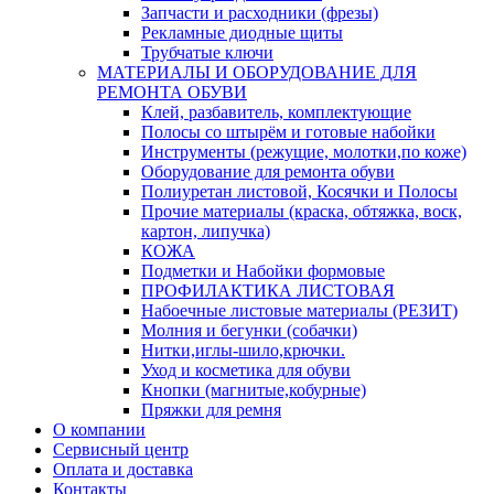
Запчасти и расходники (фрезы)
Рекламные диодные щиты
Трубчатые ключи
МАТЕРИАЛЫ И ОБОРУДОВАНИЕ ДЛЯ
РЕМОНТА ОБУВИ
Клей, разбавитель, комплектующие
Полосы со штырём и готовые набойки
Инструменты (режущие, молотки,по коже)
Оборудование для ремонта обуви
Полиуретан листовой, Косячки и Полосы
Прочие материалы (краска, обтяжка, воск,
картон, липучка)
КОЖА
Подметки и Набойки формовые
ПРОФИЛАКТИКА ЛИСТОВАЯ
Набоечные листовые материалы (РЕЗИТ)
Молния и бегунки (собачки)
Нитки,иглы-шило,крючки.
Уход и косметика для обуви
Кнопки (магнитые,кобурные)
Пряжки для ремня
О компании
Сервисный центр
Оплата и доставка
Контакты