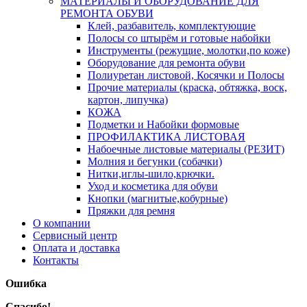
МАТЕРИАЛЫ И ОБОРУДОВАНИЕ ДЛЯ
РЕМОНТА ОБУВИ
Клей, разбавитель, комплектующие
Полосы со штырём и готовые набойки
Инструменты (режущие, молотки,по коже)
Оборудование для ремонта обуви
Полиуретан листовой, Косячки и Полосы
Прочие материалы (краска, обтяжка, воск,
картон, липучка)
КОЖА
Подметки и Набойки формовые
ПРОФИЛАКТИКА ЛИСТОВАЯ
Набоечные листовые материалы (РЕЗИТ)
Молния и бегунки (собачки)
Нитки,иглы-шило,крючки.
Уход и косметика для обуви
Кнопки (магнитые,кобурные)
Пряжки для ремня
О компании
Сервисный центр
Оплата и доставка
Контакты
Ошибка
Спасибо!