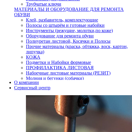
Трубчатые ключи
МАТЕРИАЛЫ И ОБОРУДОВАНИЕ ДЛЯ РЕМОНТА
ОБУВИ
Клей, разбавитель, комплектующие
Полосы со штырём и готовые набойки
Инструменты (режущие, молотки,по коже)
Оборудование для ремонта обуви
Полиуретан листовой, Косячки и Полосы
Прочие материалы (краска, обтяжка, воск, картон,
липучка)
КОЖА
Подметки и Набойки формовые
ПРОФИЛАКТИКА ЛИСТОВАЯ
Набоечные листовые материалы (РЕЗИТ)
Молния и бегунки (собачки)
О компании
Нитки,иглы-шило,крючки.
Сервисный центр
Уход и косметика для обуви
Кнопки (магнитые,кобурные)
Пряжки для ремня