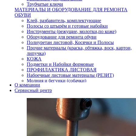
Трубчатые ключи
МАТЕРИАЛЫ И ОБОРУДОВАНИЕ ДЛЯ РЕМОНТА
ОБУВИ
Клей, разбавитель, комплектующие
Полосы со штырём и готовые набойки
Инструменты (режущие, молотки,по коже)
Оборудование для ремонта обуви
Полиуретан листовой, Косячки и Полосы
Прочие материалы (краска, обтяжка, воск, картон,
липучка)
КОЖА
Подметки и Набойки формовые
ПРОФИЛАКТИКА ЛИСТОВАЯ
Набоечные листовые материалы (РЕЗИТ)
Молния и бегунки (собачки)
О компании
Нитки,иглы-шило,крючки.
Сервисный центр
Уход и косметика для обуви
Кнопки (магнитые,кобурные)
Пряжки для ремня