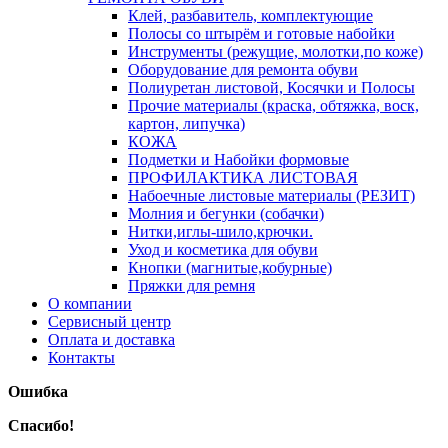
Клей, разбавитель, комплектующие
Полосы со штырём и готовые набойки
Инструменты (режущие, молотки,по коже)
Оборудование для ремонта обуви
Полиуретан листовой, Косячки и Полосы
Прочие материалы (краска, обтяжка, воск,
картон, липучка)
КОЖА
Подметки и Набойки формовые
ПРОФИЛАКТИКА ЛИСТОВАЯ
Набоечные листовые материалы (РЕЗИТ)
Молния и бегунки (собачки)
Нитки,иглы-шило,крючки.
Уход и косметика для обуви
Кнопки (магнитые,кобурные)
Пряжки для ремня
О компании
Сервисный центр
Оплата и доставка
Контакты
Ошибка
Спасибо!