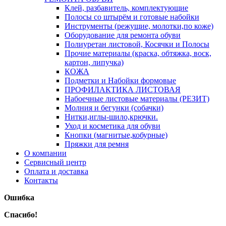
Клей, разбавитель, комплектующие
Полосы со штырём и готовые набойки
Инструменты (режущие, молотки,по коже)
Оборудование для ремонта обуви
Полиуретан листовой, Косячки и Полосы
Прочие материалы (краска, обтяжка, воск,
картон, липучка)
КОЖА
Подметки и Набойки формовые
ПРОФИЛАКТИКА ЛИСТОВАЯ
Набоечные листовые материалы (РЕЗИТ)
Молния и бегунки (собачки)
Нитки,иглы-шило,крючки.
Уход и косметика для обуви
Кнопки (магнитые,кобурные)
Пряжки для ремня
О компании
Сервисный центр
Оплата и доставка
Контакты
Ошибка
Спасибо!