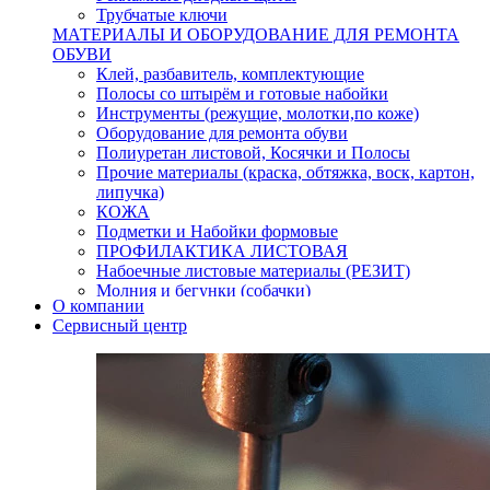
Трубчатые ключи
МАТЕРИАЛЫ И ОБОРУДОВАНИЕ ДЛЯ РЕМОНТА
ОБУВИ
Клей, разбавитель, комплектующие
Полосы со штырём и готовые набойки
Инструменты (режущие, молотки,по коже)
Оборудование для ремонта обуви
Полиуретан листовой, Косячки и Полосы
Прочие материалы (краска, обтяжка, воск, картон,
липучка)
КОЖА
Подметки и Набойки формовые
ПРОФИЛАКТИКА ЛИСТОВАЯ
Набоечные листовые материалы (РЕЗИТ)
Молния и бегунки (собачки)
О компании
Нитки,иглы-шило,крючки.
Сервисный центр
Уход и косметика для обуви
Кнопки (магнитые,кобурные)
Пряжки для ремня