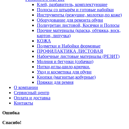
Клей, разбавитель, комплектующие
Полосы со штырём и готовые набойки
Инструменты (режущие, молотки,по коже)
Оборудование для ремонта обуви
Полиуретан листовой, Косячки и Полосы
Прочие материалы (краска, обтяжка, воск,
картон, липучка)
КОЖА
Подметки и Набойки формовые
ПРОФИЛАКТИКА ЛИСТОВАЯ
Набоечные листовые материалы (РЕЗИТ)
Молния и бегунки (собачки)
Нитки,иглы-шило,крючки.
Уход и косметика для обуви
Кнопки (магнитые,кобурные)
Пряжки для ремня
О компании
Сервисный центр
Оплата и доставка
Контакты
Ошибка
Спасибо!