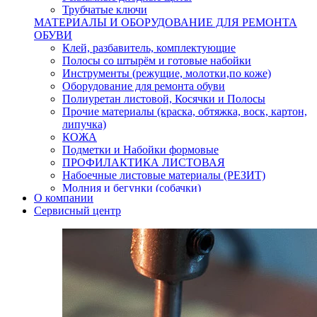
Трубчатые ключи
МАТЕРИАЛЫ И ОБОРУДОВАНИЕ ДЛЯ РЕМОНТА
ОБУВИ
Клей, разбавитель, комплектующие
Полосы со штырём и готовые набойки
Инструменты (режущие, молотки,по коже)
Оборудование для ремонта обуви
Полиуретан листовой, Косячки и Полосы
Прочие материалы (краска, обтяжка, воск, картон,
липучка)
КОЖА
Подметки и Набойки формовые
ПРОФИЛАКТИКА ЛИСТОВАЯ
Набоечные листовые материалы (РЕЗИТ)
Молния и бегунки (собачки)
О компании
Нитки,иглы-шило,крючки.
Сервисный центр
Уход и косметика для обуви
Кнопки (магнитые,кобурные)
Пряжки для ремня