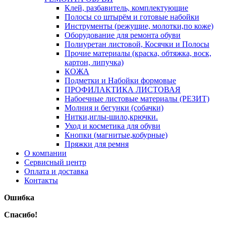
Клей, разбавитель, комплектующие
Полосы со штырём и готовые набойки
Инструменты (режущие, молотки,по коже)
Оборудование для ремонта обуви
Полиуретан листовой, Косячки и Полосы
Прочие материалы (краска, обтяжка, воск,
картон, липучка)
КОЖА
Подметки и Набойки формовые
ПРОФИЛАКТИКА ЛИСТОВАЯ
Набоечные листовые материалы (РЕЗИТ)
Молния и бегунки (собачки)
Нитки,иглы-шило,крючки.
Уход и косметика для обуви
Кнопки (магнитые,кобурные)
Пряжки для ремня
О компании
Сервисный центр
Оплата и доставка
Контакты
Ошибка
Спасибо!