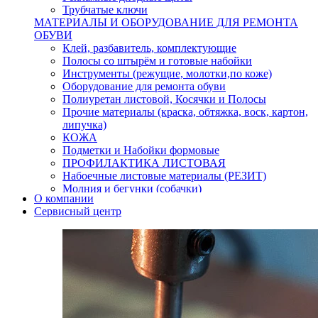
Трубчатые ключи
МАТЕРИАЛЫ И ОБОРУДОВАНИЕ ДЛЯ РЕМОНТА
ОБУВИ
Клей, разбавитель, комплектующие
Полосы со штырём и готовые набойки
Инструменты (режущие, молотки,по коже)
Оборудование для ремонта обуви
Полиуретан листовой, Косячки и Полосы
Прочие материалы (краска, обтяжка, воск, картон,
липучка)
КОЖА
Подметки и Набойки формовые
ПРОФИЛАКТИКА ЛИСТОВАЯ
Набоечные листовые материалы (РЕЗИТ)
Молния и бегунки (собачки)
О компании
Нитки,иглы-шило,крючки.
Сервисный центр
Уход и косметика для обуви
Кнопки (магнитые,кобурные)
Пряжки для ремня