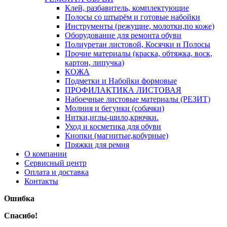
Клей, разбавитель, комплектующие
Полосы со штырём и готовые набойки
Инструменты (режущие, молотки,по коже)
Оборудование для ремонта обуви
Полиуретан листовой, Косячки и Полосы
Прочие материалы (краска, обтяжка, воск,
картон, липучка)
КОЖА
Подметки и Набойки формовые
ПРОФИЛАКТИКА ЛИСТОВАЯ
Набоечные листовые материалы (РЕЗИТ)
Молния и бегунки (собачки)
Нитки,иглы-шило,крючки.
Уход и косметика для обуви
Кнопки (магнитые,кобурные)
Пряжки для ремня
О компании
Сервисный центр
Оплата и доставка
Контакты
Ошибка
Спасибо!