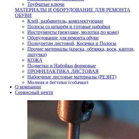
Трубчатые ключи
МАТЕРИАЛЫ И ОБОРУДОВАНИЕ ДЛЯ РЕМОНТА
ОБУВИ
Клей, разбавитель, комплектующие
Полосы со штырём и готовые набойки
Инструменты (режущие, молотки,по коже)
Оборудование для ремонта обуви
Полиуретан листовой, Косячки и Полосы
Прочие материалы (краска, обтяжка, воск, картон,
липучка)
КОЖА
Подметки и Набойки формовые
ПРОФИЛАКТИКА ЛИСТОВАЯ
Набоечные листовые материалы (РЕЗИТ)
Молния и бегунки (собачки)
О компании
Нитки,иглы-шило,крючки.
Сервисный центр
Уход и косметика для обуви
Кнопки (магнитые,кобурные)
Пряжки для ремня