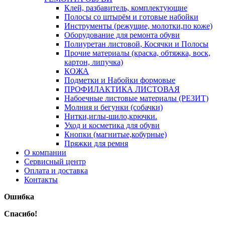
Клей, разбавитель, комплектующие
Полосы со штырём и готовые набойки
Инструменты (режущие, молотки,по коже)
Оборудование для ремонта обуви
Полиуретан листовой, Косячки и Полосы
Прочие материалы (краска, обтяжка, воск,
картон, липучка)
КОЖА
Подметки и Набойки формовые
ПРОФИЛАКТИКА ЛИСТОВАЯ
Набоечные листовые материалы (РЕЗИТ)
Молния и бегунки (собачки)
Нитки,иглы-шило,крючки.
Уход и косметика для обуви
Кнопки (магнитые,кобурные)
Пряжки для ремня
О компании
Сервисный центр
Оплата и доставка
Контакты
Ошибка
Спасибо!