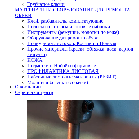
Трубчатые ключи
МАТЕРИАЛЫ И ОБОРУДОВАНИЕ ДЛЯ РЕМОНТА
ОБУВИ
Клей, разбавитель, комплектующие
Полосы со штырём и готовые набойки
Инструменты (режущие, молотки,по коже)
Оборудование для ремонта обуви
Полиуретан листовой, Косячки и Полосы
Прочие материалы (краска, обтяжка, воск, картон,
липучка)
КОЖА
Подметки и Набойки формовые
ПРОФИЛАКТИКА ЛИСТОВАЯ
Набоечные листовые материалы (РЕЗИТ)
Молния и бегунки (собачки)
О компании
Нитки,иглы-шило,крючки.
Сервисный центр
Уход и косметика для обуви
Кнопки (магнитые,кобурные)
Пряжки для ремня