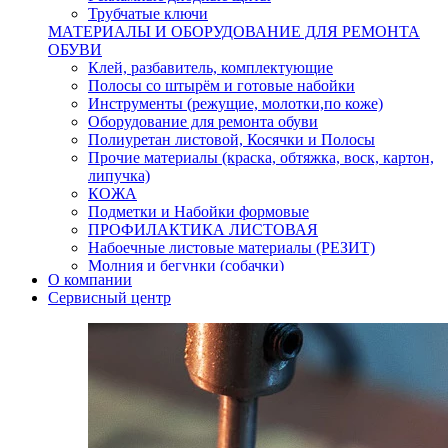
Трубчатые ключи
МАТЕРИАЛЫ И ОБОРУДОВАНИЕ ДЛЯ РЕМОНТА
ОБУВИ
Клей, разбавитель, комплектующие
Полосы со штырём и готовые набойки
Инструменты (режущие, молотки,по коже)
Оборудование для ремонта обуви
Полиуретан листовой, Косячки и Полосы
Прочие материалы (краска, обтяжка, воск, картон,
липучка)
КОЖА
Подметки и Набойки формовые
ПРОФИЛАКТИКА ЛИСТОВАЯ
Набоечные листовые материалы (РЕЗИТ)
Молния и бегунки (собачки)
О компании
Нитки,иглы-шило,крючки.
Сервисный центр
Уход и косметика для обуви
Кнопки (магнитые,кобурные)
Пряжки для ремня