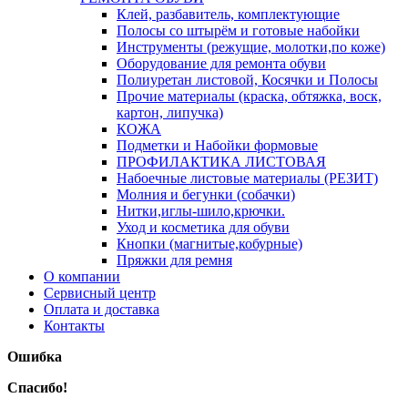
Клей, разбавитель, комплектующие
Полосы со штырём и готовые набойки
Инструменты (режущие, молотки,по коже)
Оборудование для ремонта обуви
Полиуретан листовой, Косячки и Полосы
Прочие материалы (краска, обтяжка, воск,
картон, липучка)
КОЖА
Подметки и Набойки формовые
ПРОФИЛАКТИКА ЛИСТОВАЯ
Набоечные листовые материалы (РЕЗИТ)
Молния и бегунки (собачки)
Нитки,иглы-шило,крючки.
Уход и косметика для обуви
Кнопки (магнитые,кобурные)
Пряжки для ремня
О компании
Сервисный центр
Оплата и доставка
Контакты
Ошибка
Спасибо!