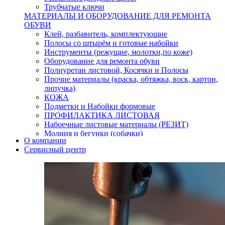
Трубчатые ключи
МАТЕРИАЛЫ И ОБОРУДОВАНИЕ ДЛЯ РЕМОНТА
ОБУВИ
Клей, разбавитель, комплектующие
Полосы со штырём и готовые набойки
Инструменты (режущие, молотки,по коже)
Оборудование для ремонта обуви
Полиуретан листовой, Косячки и Полосы
Прочие материалы (краска, обтяжка, воск, картон,
липучка)
КОЖА
Подметки и Набойки формовые
ПРОФИЛАКТИКА ЛИСТОВАЯ
Набоечные листовые материалы (РЕЗИТ)
Молния и бегунки (собачки)
О компании
Нитки,иглы-шило,крючки.
Сервисный центр
Уход и косметика для обуви
Кнопки (магнитые,кобурные)
Пряжки для ремня