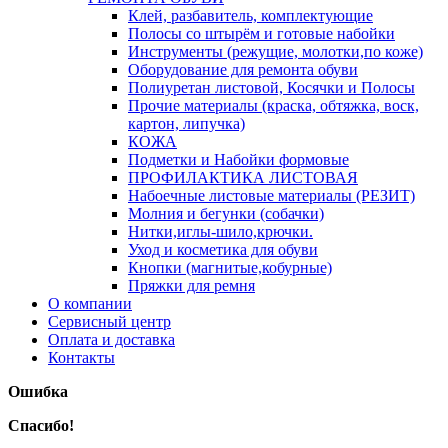
Клей, разбавитель, комплектующие
Полосы со штырём и готовые набойки
Инструменты (режущие, молотки,по коже)
Оборудование для ремонта обуви
Полиуретан листовой, Косячки и Полосы
Прочие материалы (краска, обтяжка, воск,
картон, липучка)
КОЖА
Подметки и Набойки формовые
ПРОФИЛАКТИКА ЛИСТОВАЯ
Набоечные листовые материалы (РЕЗИТ)
Молния и бегунки (собачки)
Нитки,иглы-шило,крючки.
Уход и косметика для обуви
Кнопки (магнитые,кобурные)
Пряжки для ремня
О компании
Сервисный центр
Оплата и доставка
Контакты
Ошибка
Спасибо!