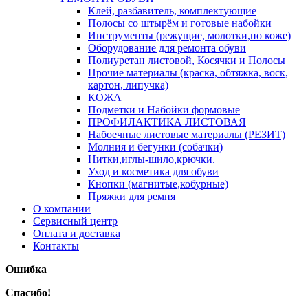
Клей, разбавитель, комплектующие
Полосы со штырём и готовые набойки
Инструменты (режущие, молотки,по коже)
Оборудование для ремонта обуви
Полиуретан листовой, Косячки и Полосы
Прочие материалы (краска, обтяжка, воск,
картон, липучка)
КОЖА
Подметки и Набойки формовые
ПРОФИЛАКТИКА ЛИСТОВАЯ
Набоечные листовые материалы (РЕЗИТ)
Молния и бегунки (собачки)
Нитки,иглы-шило,крючки.
Уход и косметика для обуви
Кнопки (магнитые,кобурные)
Пряжки для ремня
О компании
Сервисный центр
Оплата и доставка
Контакты
Ошибка
Спасибо!