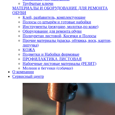
Трубчатые ключи
МАТЕРИАЛЫ И ОБОРУДОВАНИЕ ДЛЯ РЕМОНТА
ОБУВИ
Клей, разбавитель, комплектующие
Полосы со штырём и готовые набойки
Инструменты (режущие, молотки,по коже)
Оборудование для ремонта обуви
Полиуретан листовой, Косячки и Полосы
Прочие материалы (краска, обтяжка, воск, картон,
липучка)
КОЖА
Подметки и Набойки формовые
ПРОФИЛАКТИКА ЛИСТОВАЯ
Набоечные листовые материалы (РЕЗИТ)
Молния и бегунки (собачки)
О компании
Нитки,иглы-шило,крючки.
Сервисный центр
Уход и косметика для обуви
Кнопки (магнитые,кобурные)
Пряжки для ремня