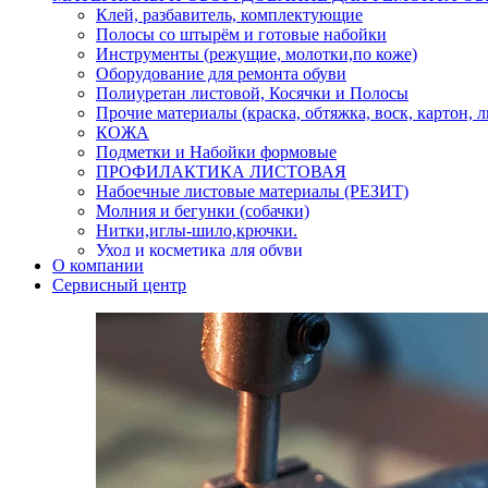
Клей, разбавитель, комплектующие
Полосы со штырём и готовые набойки
Инструменты (режущие, молотки,по коже)
Оборудование для ремонта обуви
Полиуретан листовой, Косячки и Полосы
Прочие материалы (краска, обтяжка, воск, картон, 
КОЖА
Подметки и Набойки формовые
ПРОФИЛАКТИКА ЛИСТОВАЯ
Набоечные листовые материалы (РЕЗИТ)
Молния и бегунки (собачки)
Нитки,иглы-шило,крючки.
Уход и косметика для обуви
О компании
Кнопки (магнитые,кобурные)
Сервисный центр
Пряжки для ремня