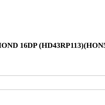
HOND 16DP (HD43RP113)(HON58