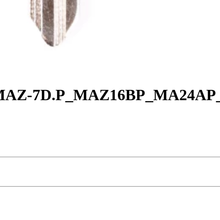
- MAZ-7D.P_MAZ16BP_MA24A