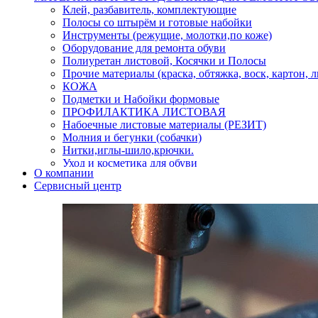
Клей, разбавитель, комплектующие
Полосы со штырём и готовые набойки
Инструменты (режущие, молотки,по коже)
Оборудование для ремонта обуви
Полиуретан листовой, Косячки и Полосы
Прочие материалы (краска, обтяжка, воск, картон, 
КОЖА
Подметки и Набойки формовые
ПРОФИЛАКТИКА ЛИСТОВАЯ
Набоечные листовые материалы (РЕЗИТ)
Молния и бегунки (собачки)
Нитки,иглы-шило,крючки.
Уход и косметика для обуви
О компании
Кнопки (магнитые,кобурные)
Сервисный центр
Пряжки для ремня