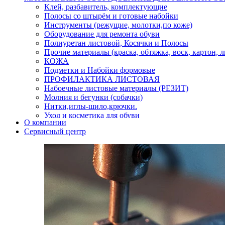
Клей, разбавитель, комплектующие
Полосы со штырём и готовые набойки
Инструменты (режущие, молотки,по коже)
Оборудование для ремонта обуви
Полиуретан листовой, Косячки и Полосы
Прочие материалы (краска, обтяжка, воск, картон, 
КОЖА
Подметки и Набойки формовые
ПРОФИЛАКТИКА ЛИСТОВАЯ
Набоечные листовые материалы (РЕЗИТ)
Молния и бегунки (собачки)
Нитки,иглы-шило,крючки.
Уход и косметика для обуви
О компании
Кнопки (магнитые,кобурные)
Сервисный центр
Пряжки для ремня