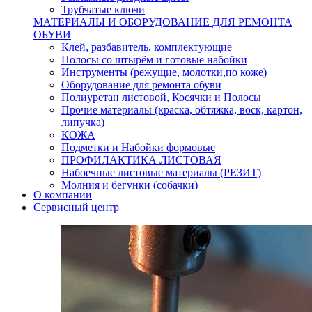
Трубчатые ключи
МАТЕРИАЛЫ И ОБОРУДОВАНИЕ ДЛЯ РЕМОНТА
ОБУВИ
Клей, разбавитель, комплектующие
Полосы со штырём и готовые набойки
Инструменты (режущие, молотки,по коже)
Оборудование для ремонта обуви
Полиуретан листовой, Косячки и Полосы
Прочие материалы (краска, обтяжка, воск, картон,
липучка)
КОЖА
Подметки и Набойки формовые
ПРОФИЛАКТИКА ЛИСТОВАЯ
Набоечные листовые материалы (РЕЗИТ)
Молния и бегунки (собачки)
О компании
Нитки,иглы-шило,крючки.
Сервисный центр
Уход и косметика для обуви
Кнопки (магнитые,кобурные)
Пряжки для ремня