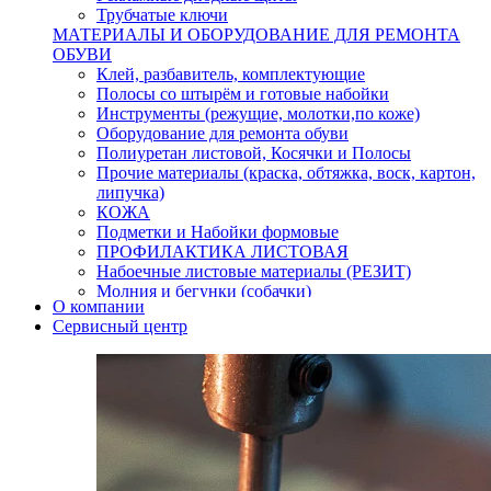
Трубчатые ключи
МАТЕРИАЛЫ И ОБОРУДОВАНИЕ ДЛЯ РЕМОНТА
ОБУВИ
Клей, разбавитель, комплектующие
Полосы со штырём и готовые набойки
Инструменты (режущие, молотки,по коже)
Оборудование для ремонта обуви
Полиуретан листовой, Косячки и Полосы
Прочие материалы (краска, обтяжка, воск, картон,
липучка)
КОЖА
Подметки и Набойки формовые
ПРОФИЛАКТИКА ЛИСТОВАЯ
Набоечные листовые материалы (РЕЗИТ)
Молния и бегунки (собачки)
О компании
Нитки,иглы-шило,крючки.
Сервисный центр
Уход и косметика для обуви
Кнопки (магнитые,кобурные)
Пряжки для ремня